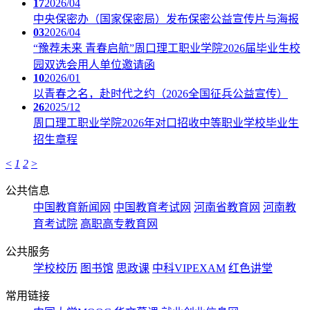
17
2026/04
中央保密办（国家保密局）发布保密公益宣传片与海报
03
2026/04
“豫荐未来 青春启航”周口理工职业学院2026届毕业生校
园双选会用人单位邀请函
10
2026/01
以青春之名，赴时代之约（2026全国征兵公益宣传）
26
2025/12
周口理工职业学院2026年对口招收中等职业学校毕业生
招生章程
<
1
2
>
公共信息
中国教育新闻网
中国教育考试网
河南省教育网
河南教
育考试院
高职高专教育网
公共服务
学校校历
图书馆
思政课
中科VIPEXAM
红色讲堂
常用链接